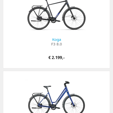
Koga
F3 8.0
€ 2.199,-