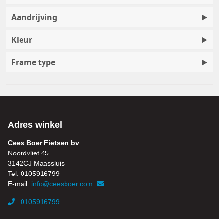
Aandrijving
Kleur
Frame type
Adres winkel
Cees Boer Fietsen bv
Noordvliet 45
3142CJ Maassluis
Tel: 0105916799
E-mail:
info@ceesboer.com
0105916799