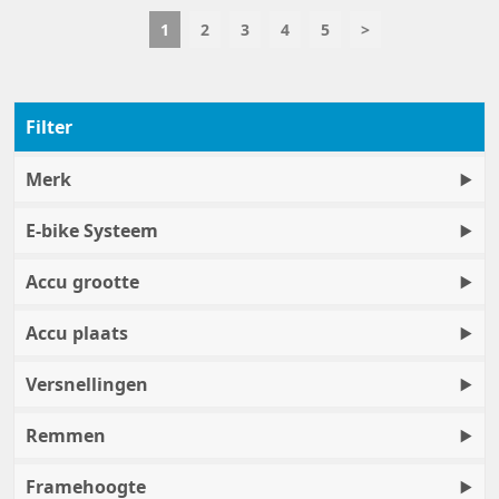
1
2
3
4
5
>
Filter
Merk
E-bike Systeem
Accu grootte
Accu plaats
Versnellingen
Remmen
Framehoogte