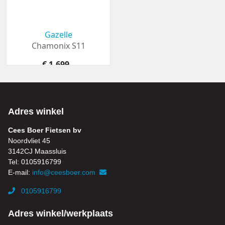
Gazelle
Chamonix S11
€ 1.699,-
Adres winkel
Cees Boer Fietsen bv
Noordvliet 45
3142CJ Maassluis
Tel: 0105916799
E-mail:
info@ceesboer.com
0105916799
Adres winkel/werkplaats