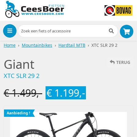
Menu
Home
Mountainbikes
Hardtail MTB
XTC SLR 29 2
Giant
TERUG
XTC SLR 29 2
€ 1.499,-
€ 1.199,-
Aanbieding !