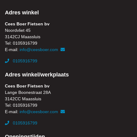
Adres winkel
Cees Boer Fietsen bv
Noordvliet 45
3142CJ Maassluis
Tel: 0105916799
E-mail:
info@ceesboer.com
0105916799
Adres winkel/werkplaats
Cees Boer Fietsen bv
Lange Boonestraat 28A
3142CC Maassluis
Tel: 0105916799
E-mail:
info@ceesboer.com
0105916799
Openingstijden