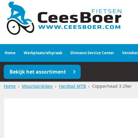
Home
Werkplaats/afspraak
Shimano Service Center
Verzeke
Bekijk het assortiment
Home
Mountainbikes
Hardtail MTB
Copperhead 3 29er