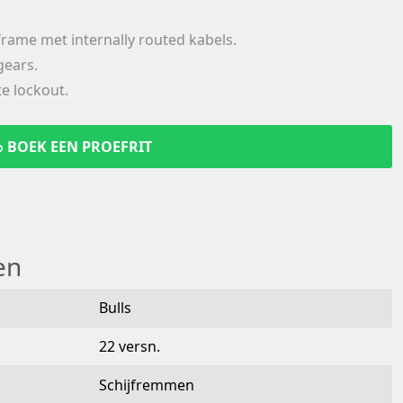
rame met internally routed kabels.
ears.
e lockout.
BOEK EEN PROEFRIT
en
Bulls
22 versn.
Schijfremmen