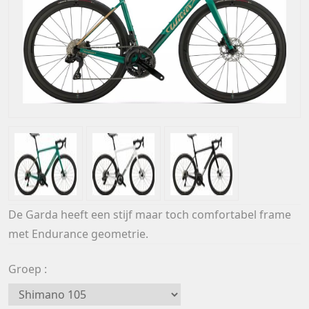
De Garda heeft een stijf maar toch comfortabel frame
met Endurance geometrie.
Groep