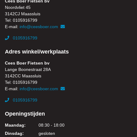
Cees Boer Fietsen bv
Noordvliet 45
3142CJ Maassluis
Tel: 0105916799
E-mail:
info@ceesboer.com
0105916799
Adres winkel/werkplaats
Cees Boer Fietsen bv
Lange Boonestraat 28A
3142CC Maassluis
Tel: 0105916799
E-mail:
info@ceesboer.com
0105916799
Openingstijden
Maandag:
08:30 - 18:00
Dinsdag:
gesloten