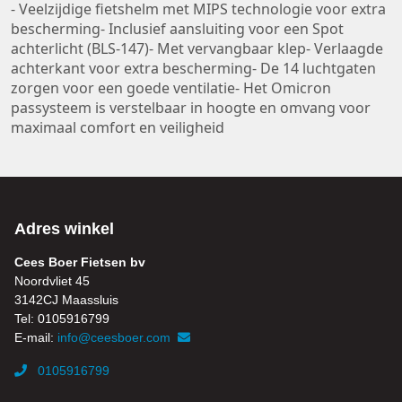
- Veelzijdige fietshelm met MIPS technologie voor extra
bescherming- Inclusief aansluiting voor een Spot
achterlicht (BLS-147)- Met vervangbaar klep- Verlaagde
achterkant voor extra bescherming- De 14 luchtgaten
zorgen voor een goede ventilatie- Het Omicron
passysteem is verstelbaar in hoogte en omvang voor
maximaal comfort en veiligheid
Adres winkel
Cees Boer Fietsen bv
Noordvliet 45
3142CJ Maassluis
Tel: 0105916799
E-mail:
info@ceesboer.com
0105916799