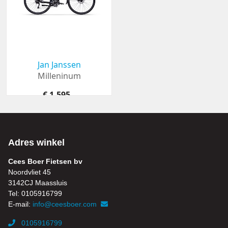
Jan Janssen
Milleninum
€ 1.595,-
Adres winkel
Cees Boer Fietsen bv
Noordvliet 45
3142CJ Maassluis
Tel: 0105916799
E-mail:
info@ceesboer.com
0105916799