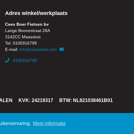
Adres winkel/werkplaats
Cees Boer Fietsen bv
Lange Boonestraat 28A
3142CC Maassluis
Tel: 0105916799
E-mail:
info@ceesboer.com
0105916799
TALEN
KVK: 24219317
BTW: NL821038461B01
uikerservaring.
Meer informatie
 voorwaarden
|
Retourneren
|
Privacyverklaring