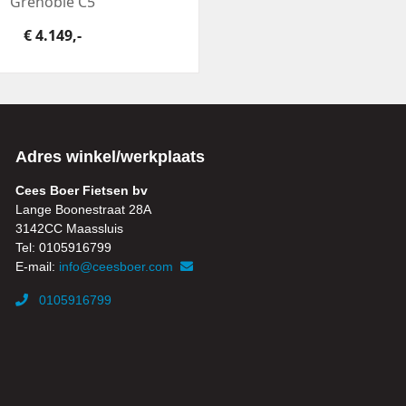
Grenoble C5
€ 4.149,-
Adres winkel/werkplaats
Cees Boer Fietsen bv
Lange Boonestraat 28A
3142CC Maassluis
Tel: 0105916799
E-mail:
info@ceesboer.com
0105916799