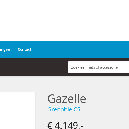
ringen
Contact
Gazelle
Grenoble C5
€ 4.149,-