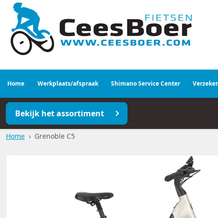
Home
Werkplaats/afspraak
Shimano Service Center
Verzeke
Bekijk het assortiment
Home
Grenoble C5