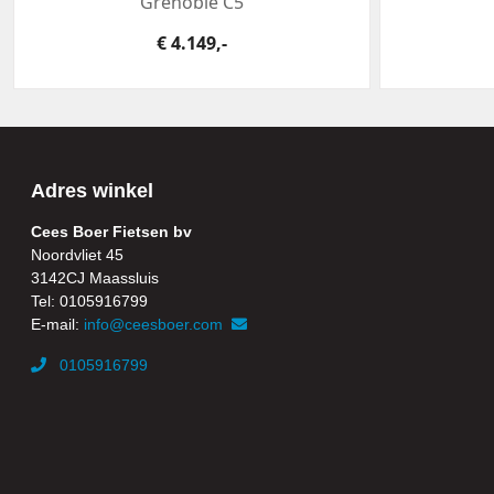
Grenoble C5
€ 4.149,-
Adres winkel
Cees Boer Fietsen bv
Noordvliet 45
3142CJ Maassluis
Tel: 0105916799
E-mail:
info@ceesboer.com
0105916799